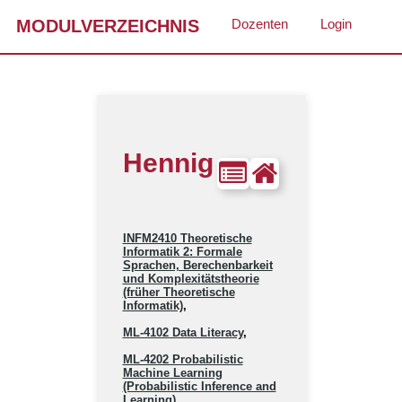
MODULVERZEICHNIS
Dozenten
Login
Hennig
INFM2410 Theoretische
Informatik 2: Formale
Sprachen, Berechenbarkeit
und Komplexitätstheorie
(früher Theoretische
Informatik)
,
ML-4102 Data Literacy
,
ML-4202 Probabilistic
Machine Learning
(Probabilistic Inference and
Learning)
,