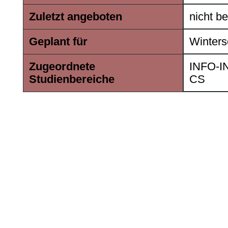
Zuletzt angeboten
nicht b
Geplant für
Winters
Zugeordnete
INFO-I
Studienbereiche
CS