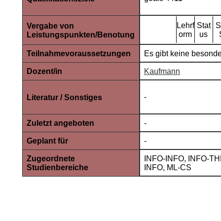
Lehrf
Stat
Vergabe von
orm
us
Leistungspunkten/Benotung
Teilnahmevoraussetzungen
Es gibt keine besond
Dozent/in
Kaufmann
-
Literatur / Sonstiges
Zuletzt angeboten
-
Geplant für
-
Zugeordnete
INFO-INFO, INFO-TH
Studienbereiche
INFO, ML-CS