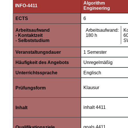
Algorithm
INFO-4411
Engineering
ECTS
6
Arbeitsaufwand:
Ko
Arbeitsaufwand
180
h
6
- Kontaktzeit
S
- Selbststudium
Veranstaltungsdauer
1 Semester
Häufigkeit des Angebots
Unregelmäßig
Unterrichtssprache
Englisch
Klausur
Prüfungsform
inhalt 4411
Inhalt
goals 4411
Qualifikationsziele